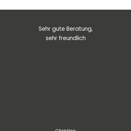
 mit
Sehr gute Beratung,
To
. Du
sehr freundlich
ers
er 1
gibt
e.
die
Christine